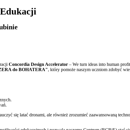
 Edukacji
ubinie
racji
Concordia Design Accelerator
– We turn ideas into human prof
d ZERA do BOHATERA"
, który pomoże naszym uczniom zdobyć wied
znych.
wań.
uczyć się latać dronami, ale również zrozumieć zaawansowaną technolo
wości edukacyjnych i pozwala naszemu Centrum (RCRiE) stać się p