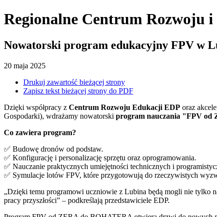
Regionalne Centrum Rozwoju i
Nowatorski program edukacyjny FPV w L
20
maja
2025
Drukuj zawartość bieżącej strony
Zapisz tekst bieżącej strony do PDF
Dzięki współpracy z
Centrum Rozwoju Edukacji EDP
oraz akcele
Gospodarki), wdrażamy nowatorski
program nauczania "FPV o
Co zawiera program?
✅ Budowę dronów od podstaw.
✅ Konfigurację i personalizację sprzętu oraz oprogramowania.
✅ Nauczanie praktycznych umiejętności technicznych i programistyc
✅ Symulacje lotów FPV, które przygotowują do rzeczywistych wyz
„Dzięki temu programowi uczniowie z Lubina będą mogli nie tylko na
pracy przyszłości” – podkreślają przedstawiciele EDP.
Program FPV od ZERA do BOHATERA otwiera drzwi do nowych możli