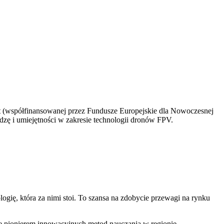
it (współfinansowanej przez Fundusze Europejskie dla Nowoczesnej
zę i umiejętności w zakresie technologii dronów FPV.
gię, która za nimi stoi. To szansa na zdobycie przewagi na rynku
ionierem innowacyjnych metod nauczania w regionie.