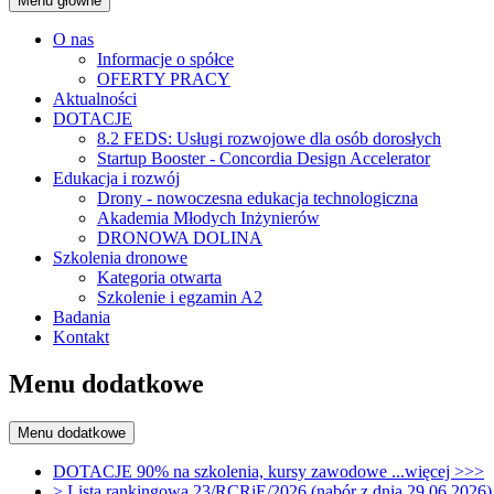
Menu główne
O nas
Informacje o spółce
OFERTY PRACY
Aktualności
DOTACJE
8.2 FEDS: Usługi rozwojowe dla osób dorosłych
Startup Booster - Concordia Design Accelerator
Edukacja i rozwój
Drony - nowoczesna edukacja technologiczna
Akademia Młodych Inżynierów
DRONOWA DOLINA
Szkolenia dronowe
Kategoria otwarta
Szkolenie i egzamin A2
Badania
Kontakt
Menu dodatkowe
Menu dodatkowe
DOTACJE 90% na szkolenia, kursy zawodowe ...więcej >>>
> Lista rankingowa 23/RCRiE/2026 (nabór z dnia 29.06.2026)