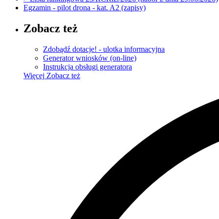
Egzamin - pilot drona - kat. A2 (zapisy)
Zobacz też
Zdobądź dotacje! - ulotka informacyjna
Generator wniosków (on-line)
Instrukcja obsługi generatora
Więcej
Zobacz też